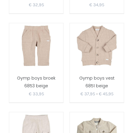
€
32,95
€
34,95
Gymp boys broek
Gymp boys vest
6853 beige
6851 beige
Prijsklass
€
33,95
€
37,95
-
€
45,95
€ 37,95
tot
€ 45,95