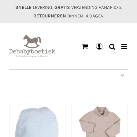
Ga
SNELLE
LEVERING,
GRATIS
VERZENDING VANAF €75,
naar
RETOURNEREN
BINNEN 14 DAGEN
inhoud
Mijn
account