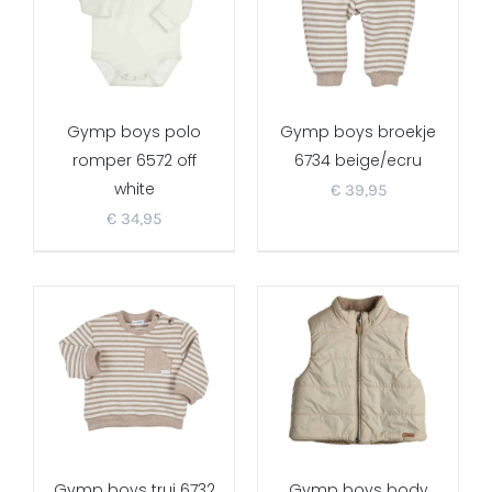
Gymp boys polo
Gymp boys broekje
romper 6572 off
6734 beige/ecru
white
€
39,95
€
34,95
Gymp boys trui 6732
Gymp boys body