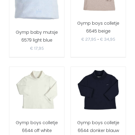
Gymp boys colletje
6645 beige
Gymp baby mutsje
Prijsklass
€
27,95
-
€
34,95
6579 light blue
€ 27,95
€
17,95
tot
€ 34,95
Gymp boys colletje
Gymp boys colletje
6644 off white
6644 donker blauw