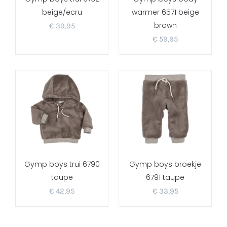
beige/ecru
warmer 6571 beige
brown
€
39,95
€
59,95
Gymp boys trui 6790
Gymp boys broekje
taupe
6791 taupe
€
42,95
€
33,95