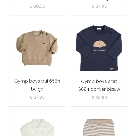
€
30,95
€
37,95
Gymp boys trui 6554
Gymp boys shirt
beige
6684 donker blauw
€
37,95
€
32,95