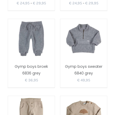
Prijsklasse:
Prijsklass
€
24,95
-
€
29,95
€
24,95
-
€
29,95
€ 24,95
€ 24,95
tot
tot
€ 29,95
€ 29,95
Gymp boys broek
Gymp boys sweater
6836 grey
6840 grey
€
36,95
€
49,95