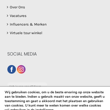
Over Ons
Vacatures
Influencers & Merken
Virtuele tour winkel
SOCIAL MEDIA
Heb je een vraag? Neem
dan gerust contact op
Wij gebruiken cookies, om u de beste ervaring op onze website
met onze whatsapp
aan te bieden. Indien u gebruik maakt van onze website, geeft u
service!
toestemming en gaat u akkoord met het plaatsen en gebruiken
© Copyright
2026 De Babyboetiek | Powered by
MplusKASSA
van cookies. U kunt meer te weten komen over welke cookies
wij gebruiken in de
instellingen
.