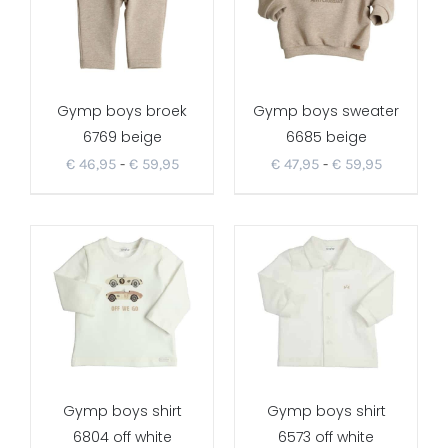
Gymp boys broek
Gymp boys sweater
6769 beige
6685 beige
Prijsklasse:
Prijsklass
€
46,95
-
€
59,95
€
47,95
-
€
59,95
€ 46,95
€ 47,95
tot
tot
€ 59,95
€ 59,95
Gymp boys shirt
Gymp boys shirt
6804 off white
6573 off white