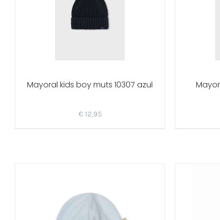
Mayoral kids boy muts 10307 azul
Mayora
€
12,95