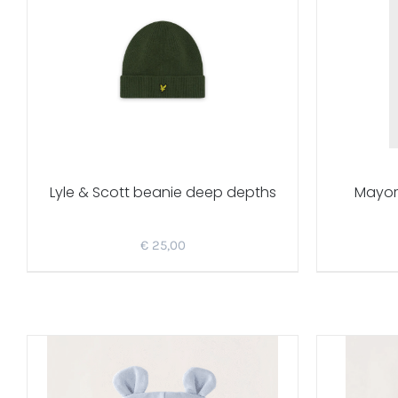
Lyle & Scott beanie deep depths
Mayora
€
25,00