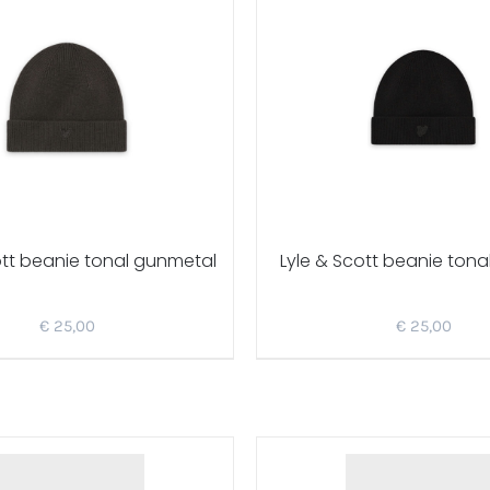
ott beanie tonal gunmetal
Lyle & Scott beanie tonal
€
25,00
€
25,00