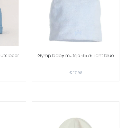
muts beer
Gymp baby mutsje 6579 light blue
€
17,95