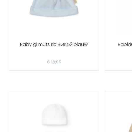
Baby gi muts rib BGK52 blauw
Babid
€
18,95