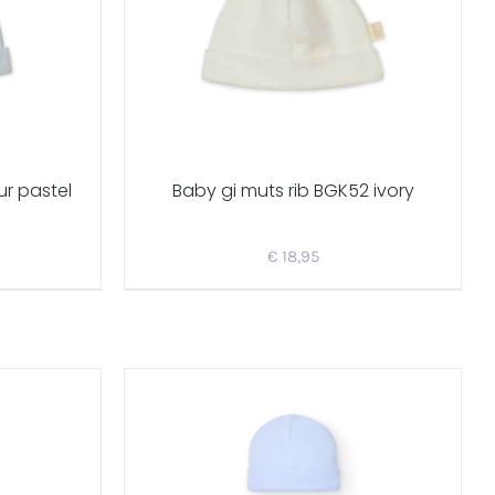
ur pastel
Baby gi muts rib BGK52 ivory
€
18,95