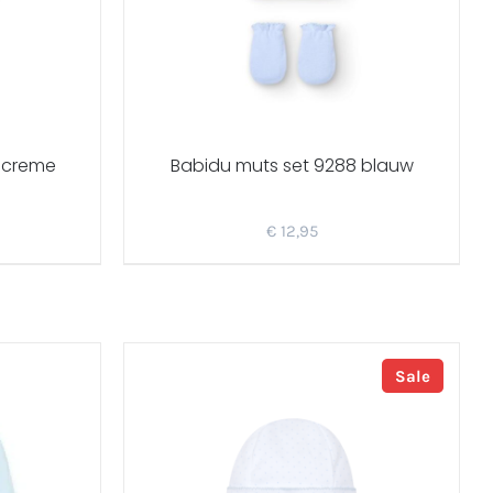
 creme
Babidu muts set 9288 blauw
€
12,95
Sale