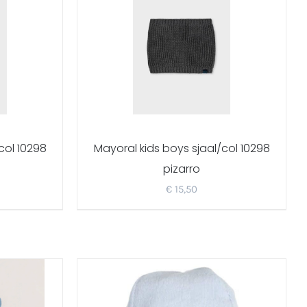
col 10298
Mayoral kids boys sjaal/col 10298
pizarro
€
15,50