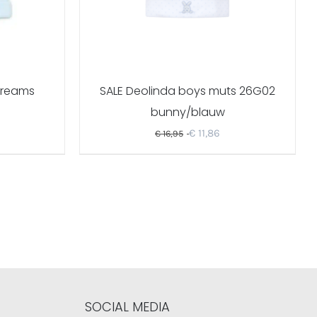
dreams
SALE Deolinda boys muts 26G02
bunny/blauw
€
11,86
€
16,95
SOCIAL MEDIA