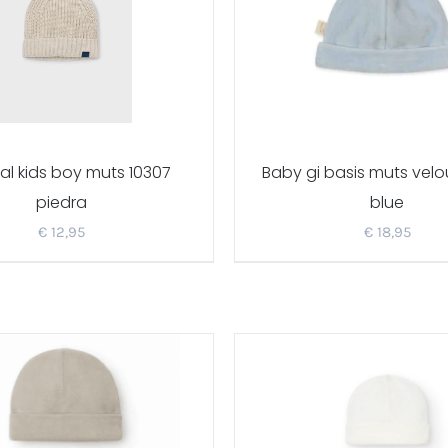
l kids boy muts 10307
Baby gi basis muts velo
piedra
blue
€
12,95
€
18,95