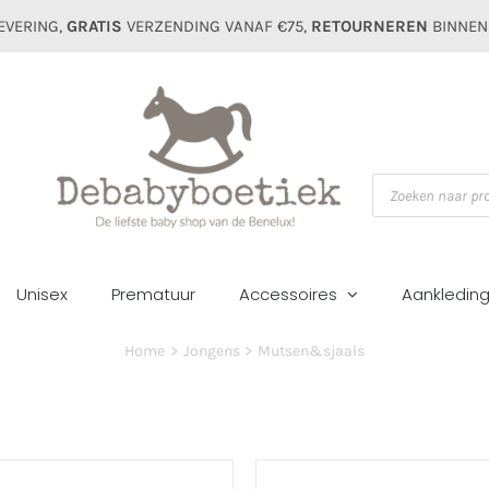
EVERING,
GRATIS
VERZENDING VANAF €75,
RETOURNEREN
BINNEN
Producten
zoeken
Unisex
Prematuur
Accessoires
Aankledin
Home
Jongens
Mutsen&sjaals