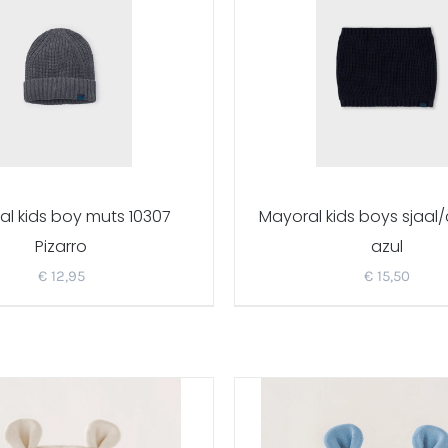
l kids boy muts 10307
Mayoral kids boys sjaal/
Pizarro
azul
€
12,95
€
15,50