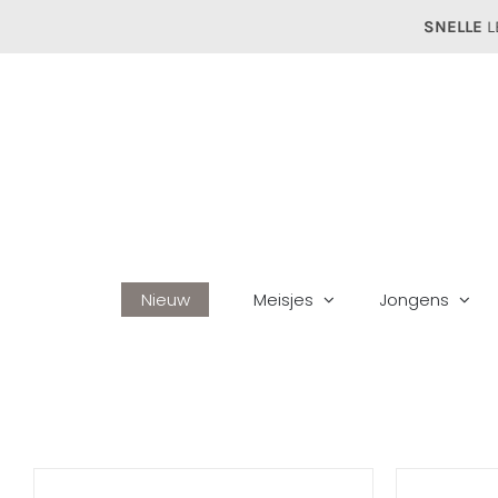
Ga
SNELLE
L
naar
inhoud
Nieuw
Meisjes
Jongens