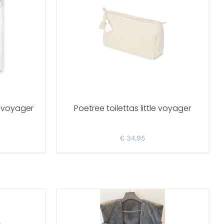
e voyager
Poetree toilettas little voyager
€
34,95