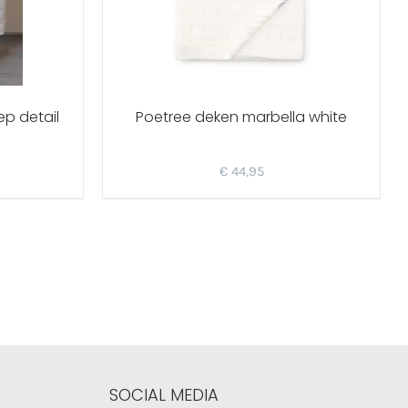
ep detail
Poetree deken marbella white
€
44,95
SOCIAL MEDIA