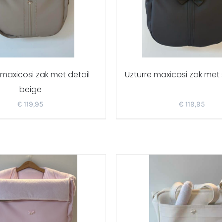
 maxicosi zak met detail
Uzturre maxicosi zak met s
beige
€
119,95
€
119,95