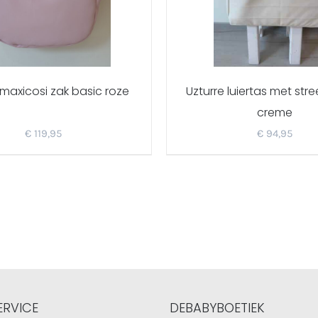
 maxicosi zak basic roze
Uzturre luiertas met stre
creme
€
119,95
€
94,95
ERVICE
DEBABYBOETIEK