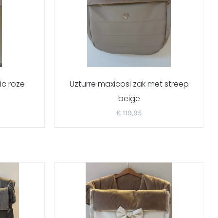
ic roze
Uzturre maxicosi zak met streep
beige
€
119,95