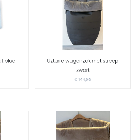
t blue
Uzturre wagenzak met streep
zwart
€
144,95