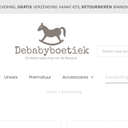
EVERING,
GRATIS
VERZENDING VANAF €75,
RETOURNEREN
BINNEN
Producten
zoeken
Unisex
Prematuur
Accessoires
Aankledin
Home
Aankleding