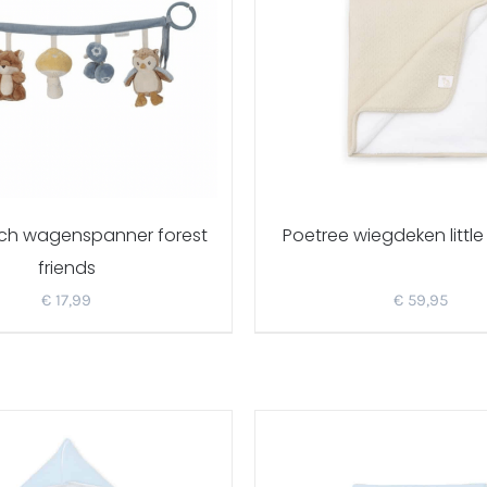
utch wagenspanner forest
Poetree wiegdeken littl
friends
€
17,99
€
59,95