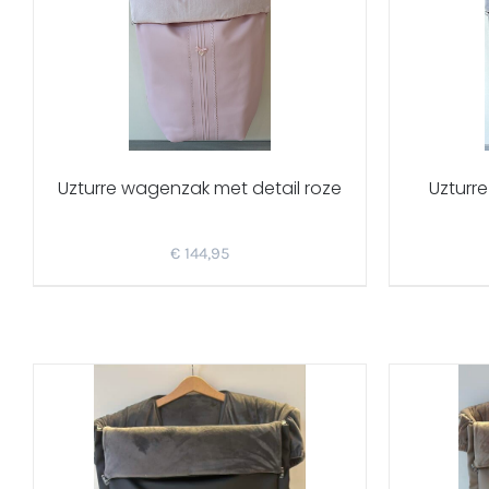
Uzturre wagenzak met detail roze
Uzturr
€
144,95