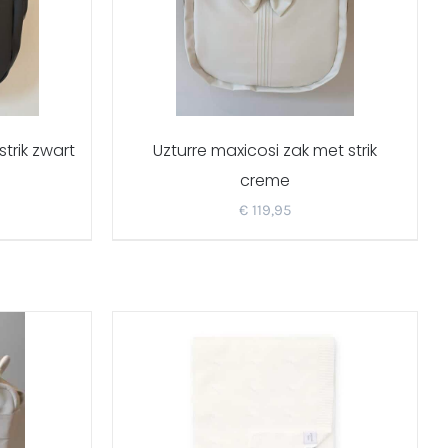
trik zwart
Uzturre maxicosi zak met strik
creme
€
119,95