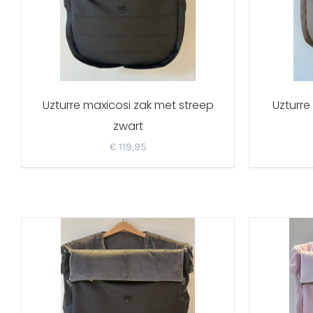
Uzturre maxicosi zak met streep
Uzturre
zwart
€
119,95