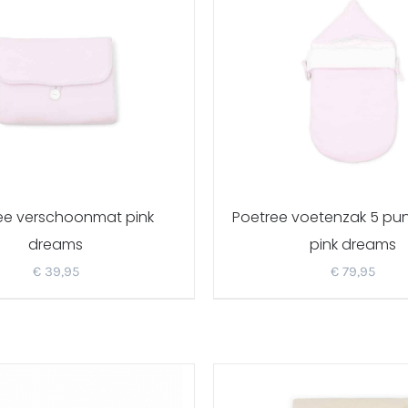
ee verschoonmat pink
Poetree voetenzak 5 pun
dreams
pink dreams
€
39,95
€
79,95