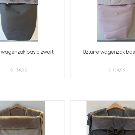
e wagenzak basic zwart
Uzturre wagenzak bas
€
134,95
€
134,95