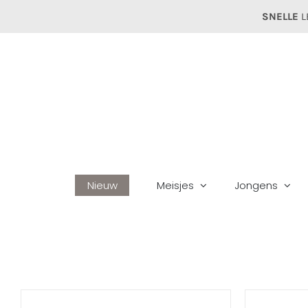
Ga
SNELLE
L
naar
inhoud
Nieuw
Meisjes
Jongens