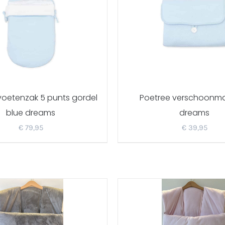
voetenzak 5 punts gordel
Poetree verschoonma
blue dreams
dreams
€
79,95
€
39,95