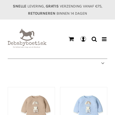
Ga
SNELLE
LEVERING,
GRATIS
VERZENDING VANAF €75,
naar
RETOURNEREN
BINNEN 14 DAGEN
inhoud
Mijn
account