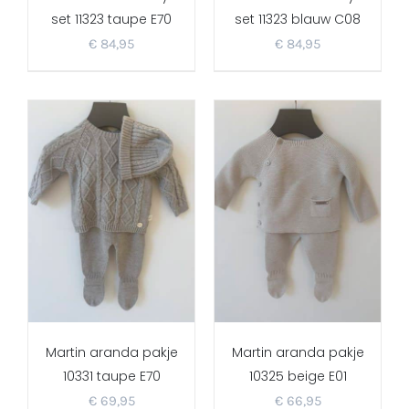
set 11323 taupe E70
set 11323 blauw C08
€
84,95
€
84,95
Martin aranda pakje
Martin aranda pakje
10331 taupe E70
10325 beige E01
€
69,95
€
66,95