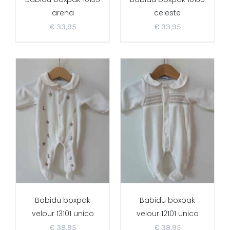
arena
celeste
€
33,95
€
33,95
Babidu boxpak
Babidu boxpak
velour 13101 unico
velour 12101 unico
€
38,95
€
38,95