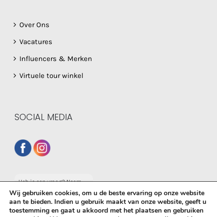
Over Ons
Vacatures
Influencers & Merken
Virtuele tour winkel
SOCIAL MEDIA
Heb je een vraag? Neem
dan gerust contact op
Wij gebruiken cookies, om u de beste ervaring op onze website
met onze whatsapp
aan te bieden. Indien u gebruik maakt van onze website, geeft u
service!
toestemming en gaat u akkoord met het plaatsen en gebruiken