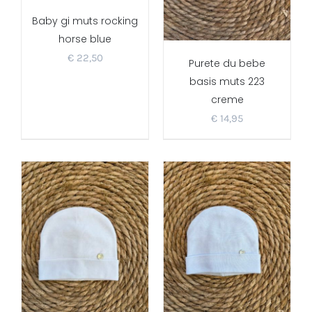
Baby gi muts rocking
horse blue
€
22,50
Purete du bebe
basis muts 223
creme
€
14,95