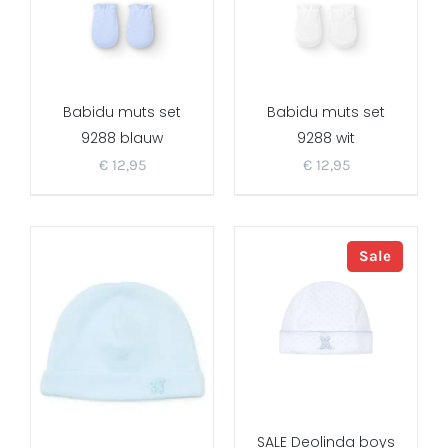
Babidu muts set
Babidu muts set
9288 blauw
9288 wit
€
12,95
€
12,95
Sale
SALE Deolinda boys