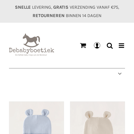
Ga
SNELLE
LEVERING,
GRATIS
VERZENDING VANAF €75,
naar
RETOURNEREN
BINNEN 14 DAGEN
inhoud
Mijn
account