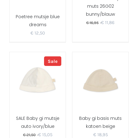
muts 26G02
bunny/blauw
Poetree mutsje blue
€
11,86
€
16,95
dreams
€
12,50
Sale
SALE Baby gi mutsje
Baby gi basis muts
auto ivory/blue
katoen beige
€
15,05
€
18,95
€
21,50