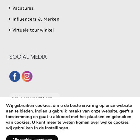
Vacatures
Influencers & Merken
Virtuele tour winkel
SOCIAL MEDIA
Heb je een vraag? Neem
dan gerust contact op
Wij gebruiken cookies, om u de beste ervaring op onze website
met onze whatsapp
aan te bieden. Indien u gebruik maakt van onze website, geeft u
service!
toestemming en gaat u akkoord met het plaatsen en gebruiken
van cookies. U kunt meer te weten komen over welke cookies
© Copyright
2026 De Babyboetiek | Powered by
MplusKASSA
wij gebruiken in de
instellingen
.
Woocommerce
&
WooCommerce Kassasysteem
| All Rights
Reserved
Alle cookies accepteren