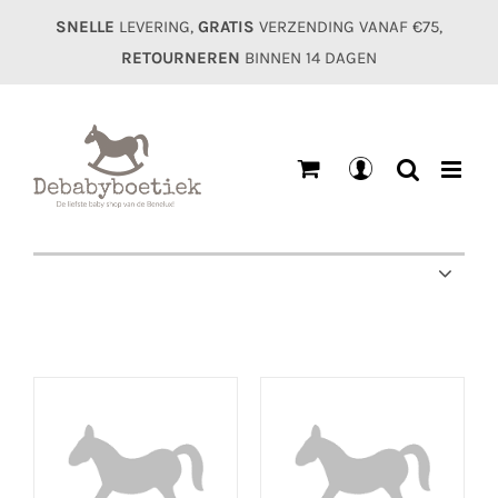
Ga
SNELLE
LEVERING,
GRATIS
VERZENDING VANAF €75,
naar
RETOURNEREN
BINNEN 14 DAGEN
inhoud
Mijn
account