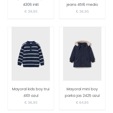
4306 inkt
jeans 4516 medio
€
39,95
€
36,95
Mayoral kids boy trui
Mayoral mini boy
4101 azul
parka jas 2425 azul
€
36,95
€
64,95