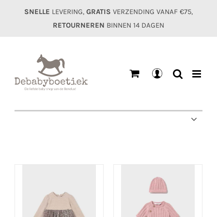
Ga
SNELLE
LEVERING,
GRATIS
VERZENDING VANAF €75,
naar
RETOURNEREN
BINNEN 14 DAGEN
inhoud
Mijn
account