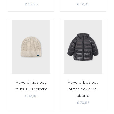
€
39,95
€
12,95
Mayoral kids boy
Mayoral kids boy
muts 10307 piedra
puffer jack 4469
pizarra
€
12,95
€
70,95