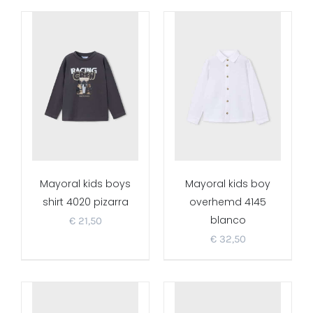
Mayoral kids boys
Mayoral kids boy
shirt 4020 pizarra
overhemd 4145
blanco
€
21,50
€
32,50