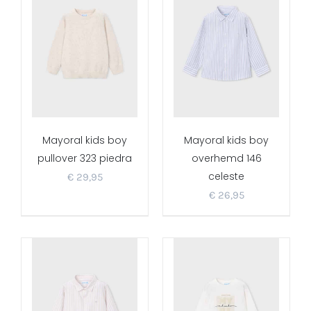
Mayoral kids boy
Mayoral kids boy
pullover 323 piedra
overhemd 146
celeste
€
29,95
€
26,95