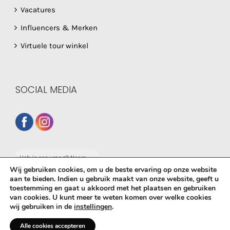
Vacatures
Influencers & Merken
Virtuele tour winkel
SOCIAL MEDIA
Heb je een vraag? Neem
dan gerust contact op
Wij gebruiken cookies, om u de beste ervaring op onze website
met onze whatsapp
aan te bieden. Indien u gebruik maakt van onze website, geeft u
service!
toestemming en gaat u akkoord met het plaatsen en gebruiken
van cookies. U kunt meer te weten komen over welke cookies
© Copyright
2026 De Babyboetiek | Powered by
MplusKASSA
wij gebruiken in de
instellingen
.
Woocommerce
&
WooCommerce Kassasysteem
| All Rights
Reserved
Alle cookies accepteren