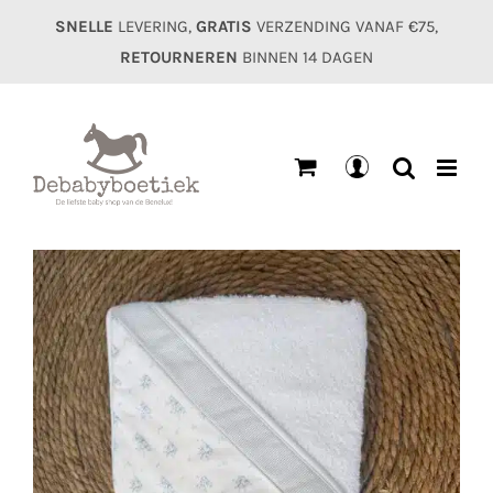
Ga
SNELLE
LEVERING,
GRATIS
VERZENDING VANAF €75,
naar
RETOURNEREN
BINNEN 14 DAGEN
inhoud
Mijn
account