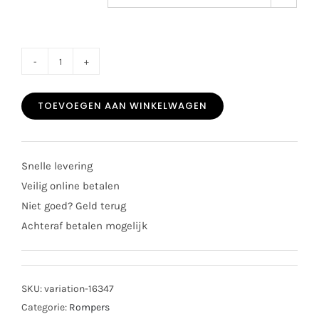
Babidu
basis
TOEVOEGEN AAN WINKELWAGEN
korte
mouw
romper
Snelle levering
1118
Veilig online betalen
wit
Niet goed? Geld terug
aantal
Achteraf betalen mogelijk
SKU:
variation-16347
Categorie:
Rompers