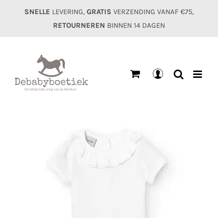
Ga
SNELLE
LEVERING,
GRATIS
VERZENDING VANAF €75,
naar
RETOURNEREN
BINNEN 14 DAGEN
inhoud
Mijn
account