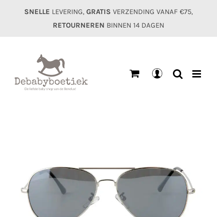
Ga
SNELLE
LEVERING,
GRATIS
VERZENDING VANAF €75,
naar
RETOURNEREN
BINNEN 14 DAGEN
inhoud
Mijn
account