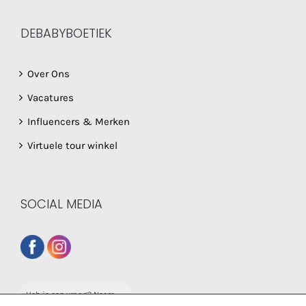
DEBABYBOETIEK
Over Ons
Vacatures
Influencers & Merken
Virtuele tour winkel
SOCIAL MEDIA
Heb je een vraag? Neem
dan gerust contact op