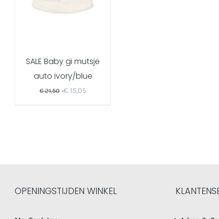
SALE Baby gi mutsje
auto ivory/blue
€
15,05
€
21,50
OPENINGSTIJDEN WINKEL
KLANTENS