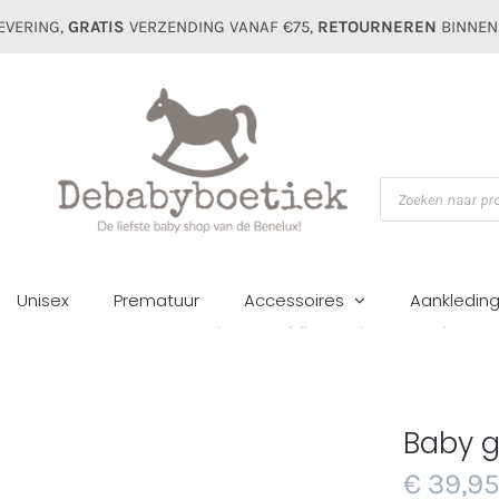
EVERING,
GRATIS
VERZENDING VANAF €75,
RETOURNEREN
BINNEN
Producten
zoeken
Unisex
Prematuur
Accessoires
Aankledin
Home
Accessoires
Badcapes
Baby gi badcape auto ivory/blue
Baby g
€
39,9