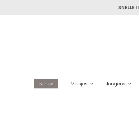
Ga
SNELLE
L
naar
inhoud
Nieuw
Meisjes
Jongens