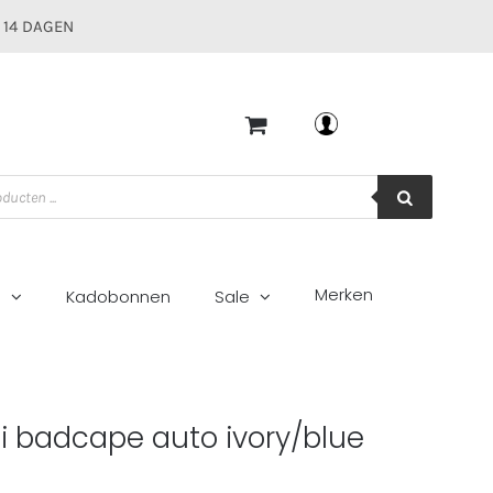
 14 DAGEN
Mijn account
Merken
g
Kadobonnen
Sale
i badcape auto ivory/blue
5