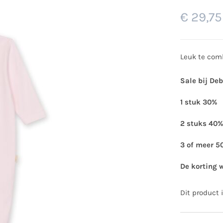
€
29,75
Leuk te comb
Sale bij De
1 stuk 30%
2 stuks 40%
3 of meer 5
De korting 
Dit product 