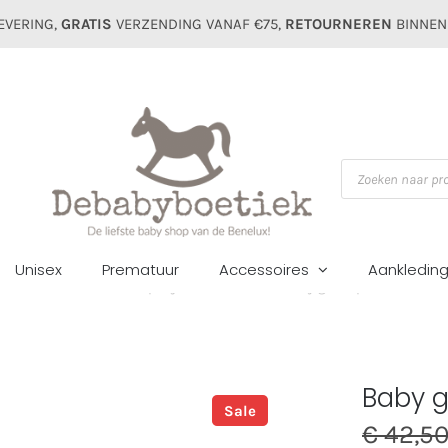
EVERING,
GRATIS
VERZENDING VANAF €75,
RETOURNEREN
BINNEN
Producten
zoeken
Unisex
Prematuur
Accessoires
Aankledin
Home
Geboorte/Boxpakjes
Zomer sale
Baby gi boxpak bear roze
Baby g
Sale
€
42,5