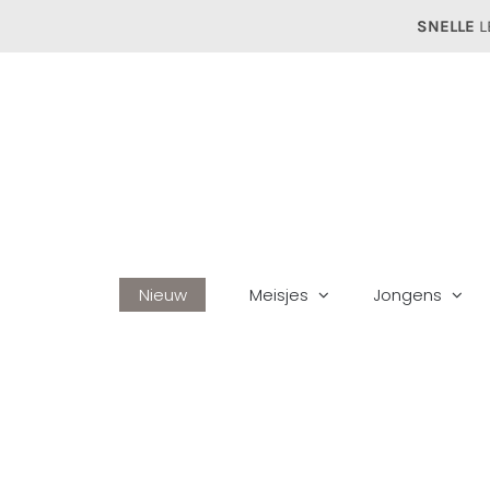
Ga
SNELLE
L
naar
inhoud
Nieuw
Meisjes
Jongens