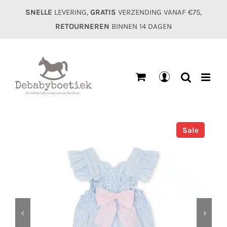
Ga
SNELLE
LEVERING,
GRATIS
VERZENDING VANAF €75,
naar
RETOURNEREN
BINNEN 14 DAGEN
inhoud
Mijn
account
Sale