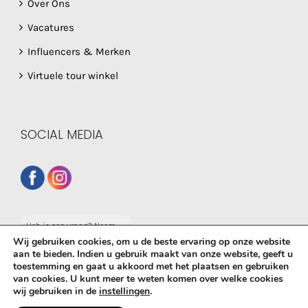
Over Ons
Vacatures
Influencers & Merken
Virtuele tour winkel
SOCIAL MEDIA
Heb je een vraag? Neem
dan gerust contact op
Wij gebruiken cookies, om u de beste ervaring op onze website
met onze whatsapp
aan te bieden. Indien u gebruik maakt van onze website, geeft u
service!
toestemming en gaat u akkoord met het plaatsen en gebruiken
van cookies. U kunt meer te weten komen over welke cookies
© Copyright
2026 De Babyboetiek | Powered by
MplusKASSA
wij gebruiken in de
instellingen
.
Woocommerce
&
WooCommerce Kassasysteem
| All Rights