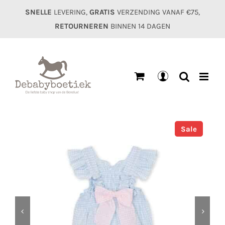
Ga
SNELLE
LEVERING,
GRATIS
VERZENDING VANAF €75,
naar
RETOURNEREN
BINNEN 14 DAGEN
inhoud
Mijn
account
Sale