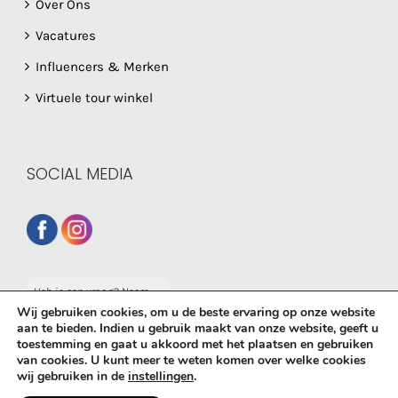
Over Ons
Vacatures
Influencers & Merken
Virtuele tour winkel
SOCIAL MEDIA
Heb je een vraag? Neem
dan gerust contact op
Wij gebruiken cookies, om u de beste ervaring op onze website
met onze whatsapp
aan te bieden. Indien u gebruik maakt van onze website, geeft u
service!
toestemming en gaat u akkoord met het plaatsen en gebruiken
van cookies. U kunt meer te weten komen over welke cookies
© Copyright
2026 De Babyboetiek | Powered by
MplusKASSA
wij gebruiken in de
instellingen
.
Woocommerce
&
WooCommerce Kassasysteem
| All Rights