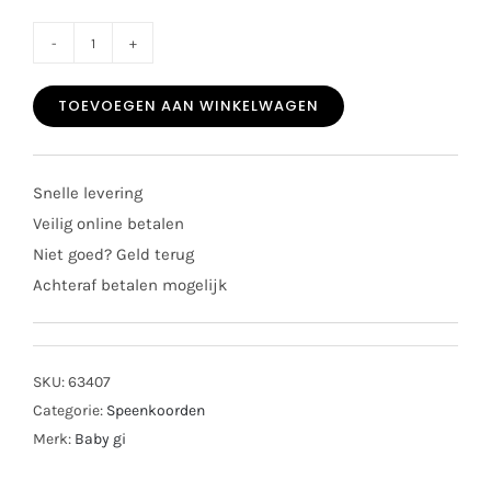
Baby
gi
TOEVOEGEN AAN WINKELWAGEN
speenkoord
butterfly
pink
Snelle levering
aantal
Veilig online betalen
Niet goed? Geld terug
Achteraf betalen mogelijk
SKU:
63407
Categorie:
Speenkoorden
Merk:
Baby gi