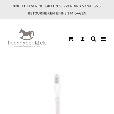
Ga
SNELLE
LEVERING,
GRATIS
VERZENDING VANAF €75,
naar
RETOURNEREN
BINNEN 14 DAGEN
inhoud
Mijn
account