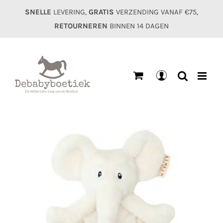
Ga
SNELLE
LEVERING,
GRATIS
VERZENDING VANAF €75,
naar
RETOURNEREN
BINNEN 14 DAGEN
inhoud
Mijn
account