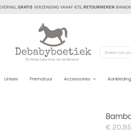
EVERING,
GRATIS
VERZENDING VANAF €75,
RETOURNEREN
BINNEN
Producten
zoeken
Unisex
Prematuur
Accessoires
Aankledin
Home
Accessoires
Bambam moneybank olifant
Bamba
€
20,9