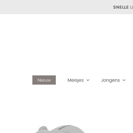
Ga
SNELLE
L
naar
inhoud
Nieuw
Meisjes
Jongens