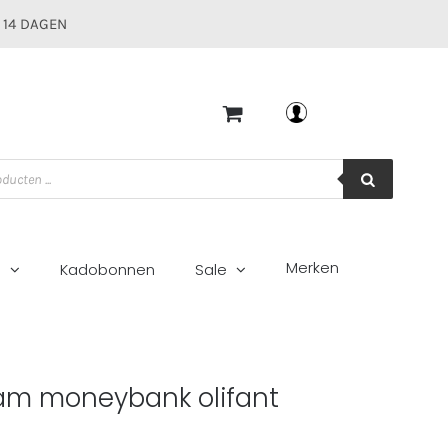
 14 DAGEN
Mijn account
Merken
g
Kadobonnen
Sale
m moneybank olifant
5