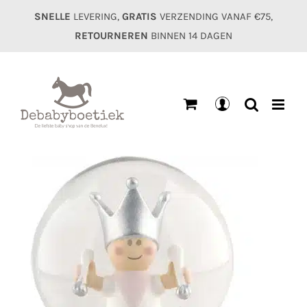
Ga
SNELLE
LEVERING,
GRATIS
VERZENDING VANAF €75,
naar
RETOURNEREN
BINNEN 14 DAGEN
inhoud
Mijn
account