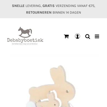
Ga
SNELLE
LEVERING,
GRATIS
VERZENDING VANAF €75,
naar
RETOURNEREN
BINNEN 14 DAGEN
inhoud
Mijn
account