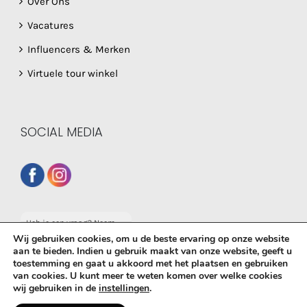
Over Ons
Vacatures
Influencers & Merken
Virtuele tour winkel
SOCIAL MEDIA
Heb je een vraag? Neem
dan gerust contact op
Wij gebruiken cookies, om u de beste ervaring op onze website
met onze whatsapp
aan te bieden. Indien u gebruik maakt van onze website, geeft u
service!
toestemming en gaat u akkoord met het plaatsen en gebruiken
van cookies. U kunt meer te weten komen over welke cookies
© Copyright
2026 De Babyboetiek | Powered by
MplusKASSA
wij gebruiken in de
instellingen
.
Woocommerce
&
WooCommerce Kassasysteem
| All Rights