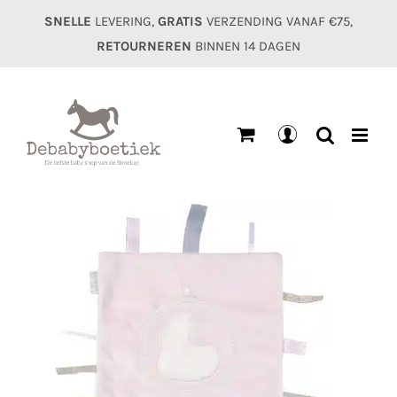
Ga
SNELLE
LEVERING,
GRATIS
VERZENDING VANAF €75,
naar
RETOURNEREN
BINNEN 14 DAGEN
inhoud
Mijn
account