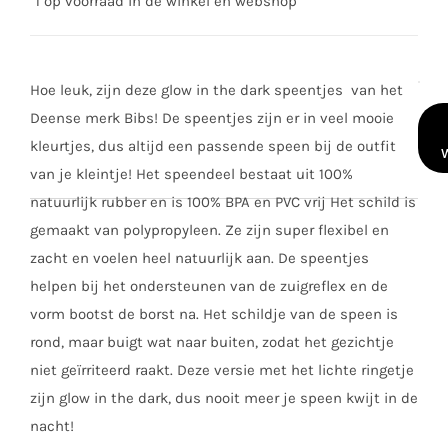
1 op voorraad in de winkel en webshop
Hoe leuk, zijn deze glow in the dark speentjes van het
Bibs
Deense merk Bibs! De speentjes zijn er in veel mooie
spe
kleurtjes, dus altijd een passende speen bij de outfit
glo
van je kleintje! Het speendeel bestaat uit 100%
in
natuurlijk rubber en is 100% BPA en PVC vrij Het schild is
the
gemaakt van polypropyleen. Ze zijn super flexibel en
dark
zacht en voelen heel natuurlijk aan. De speentjes
bab
helpen bij het ondersteunen van de zuigreflex en de
blue
vorm bootst de borst na. Het schildje van de speen is
0-
rond, maar buigt wat naar buiten, zodat het gezichtje
18m
niet geïrriteerd raakt. Deze versie met het lichte ringetje
aant
zijn glow in the dark, dus nooit meer je speen kwijt in de
nacht!