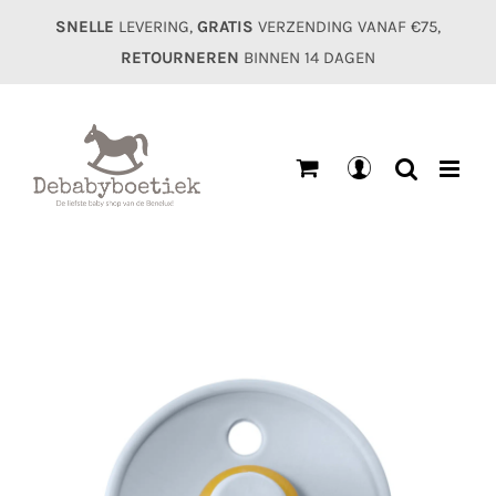
Ga
SNELLE
LEVERING,
GRATIS
VERZENDING VANAF €75,
naar
RETOURNEREN
BINNEN 14 DAGEN
inhoud
Mijn
account