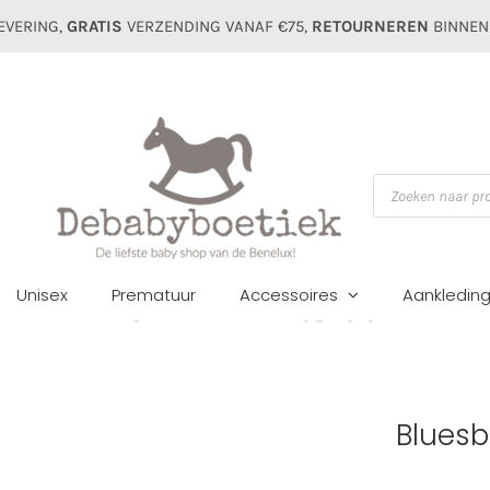
EVERING,
GRATIS
VERZENDING VANAF €75,
RETOURNEREN
BINNEN
Producten
zoeken
Unisex
Prematuur
Accessoires
Aankledin
Home
Meisjes
Jassen
Bluesbaby girls jasje 3101 roze
Bluesba