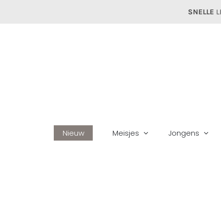
Ga
SNELLE
L
naar
inhoud
Nieuw
Meisjes
Jongens