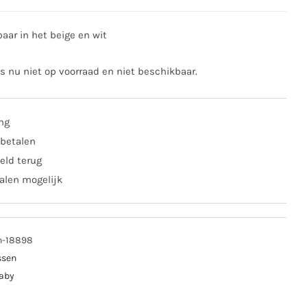
baar in het beige en wit
is nu niet op voorraad en niet beschikbaar.
ing
 betalen
eld terug
alen mogelijk
on-18898
ssen
baby