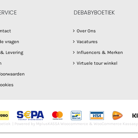
ERVICE
DEBABYBOETIEK
ntact
Over Ons
de vragen
Vacatures
 & Levering
Influencers & Merken
n
Virtuele tour winkel
oorwaarden
Cookies
etiek | Powered by
MplusKASSA Woocommerce
&
WooCommerce Kassasy