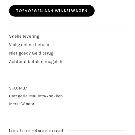
kniekousen
TOEVOEGEN AAN WINKELWAGEN
met
strik
donkerblauw
Snelle levering
2482/2
Veilig online betalen
aantal
Niet goed? Geld terug
Achteraf betalen mogelijk
SKU:
14371
Categorie:
Maillots&sokken
Merk:
Cóndor
Leuk te combineren met…