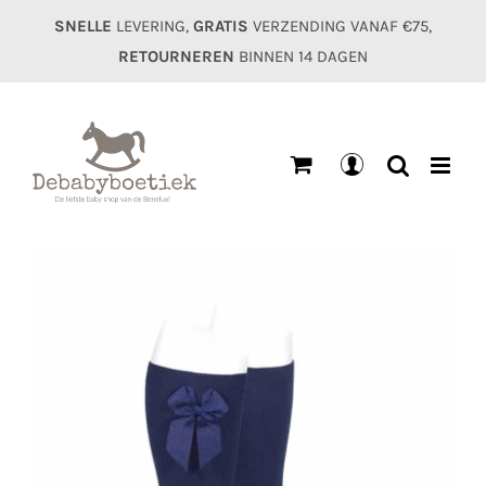
Ga
SNELLE
LEVERING,
GRATIS
VERZENDING VANAF €75,
naar
RETOURNEREN
BINNEN 14 DAGEN
inhoud
Mijn
account