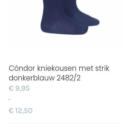
Cóndor kniekousen met strik
donkerblauw 2482/2
€
9,95
-
€
12,50
Prijsklasse:
€ 9,95