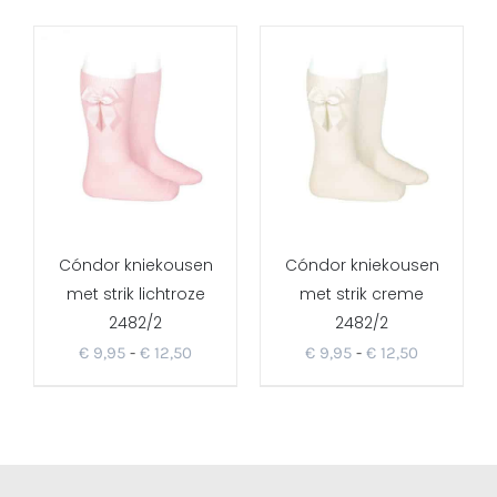
Cóndor kniekousen
Cóndor kniekousen
met strik lichtroze
met strik creme
2482/2
2482/2
Prijsklasse:
Prijsklasse
€
9,95
-
€
12,50
€
9,95
-
€
12,50
€ 9,95
€ 9,95
tot
tot
€ 12,50
€ 12,50