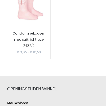
Cóndor kniekousen
met strik lichtroze
2482/2
Prijsklasse:
€
9,95
-
€
12,50
€ 9,95
tot
€ 12,50
OPENINGSTIJDEN WINKEL
Ma: Gesloten