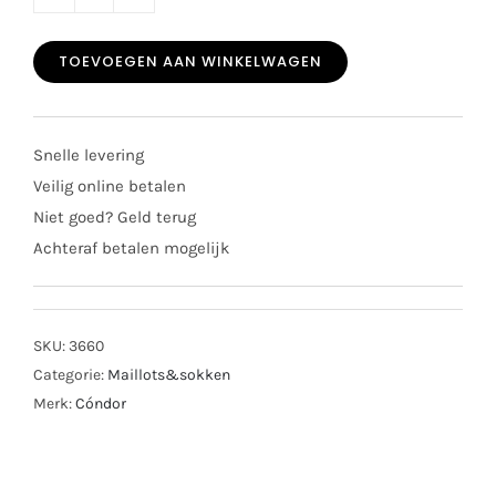
Cóndor
basis
TOEVOEGEN AAN WINKELWAGEN
maillot
lichtroze
2019/1
Snelle levering
aantal
Veilig online betalen
Niet goed? Geld terug
Achteraf betalen mogelijk
SKU:
3660
Categorie:
Maillots&sokken
Merk:
Cóndor