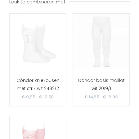
Leuk te combineren met…
Cóndor kniekousen
Cóndor basis maillot
met strik wit 2482/2
wit 2019/1
Prijsklasse:
Prijsklass
€
9,95
-
€
12,50
€
14,95
-
€
19,95
€ 9,95
€ 14,95
tot
tot
€ 12,50
€ 19,95