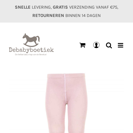
Ga
SNELLE
LEVERING,
GRATIS
VERZENDING VANAF €75,
naar
RETOURNEREN
BINNEN 14 DAGEN
inhoud
Mijn
account