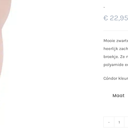
-
€
22,9
Prijsklasse:
€ 17,95
Mooie zwarte
tot
heerlijk zac
€ 22,95
broekje. Ze 
polyamide en
Cóndor kleur
Maat
Cónd