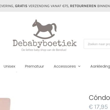
EVERING,
GRATIS
VERZENDING VANAF €75,
RETOURNEREN
BINNEN
Producten
zoeken
Unisex
Prematuur
Accessoires
Aankledin
ome
Meisjes
Maillots&sokken
Cóndor maillot met strik nude 248
Cóndor
€
17,95