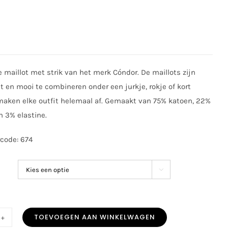
5
 maillot met strik van het merk Cóndor. De maillots zijn
ht en mooi te combineren onder een jurkje, rokje of kort
maken elke outfit helemaal af. Gemaakt van 75% katoen, 22%
 3% elastine.
code: 674

TOEVOEGEN AAN WINKELWAGEN
or