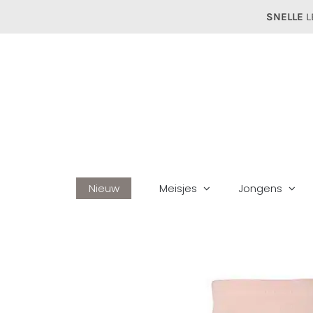
Ga
SNELLE
L
naar
inhoud
Nieuw
Meisjes
Jongens
H