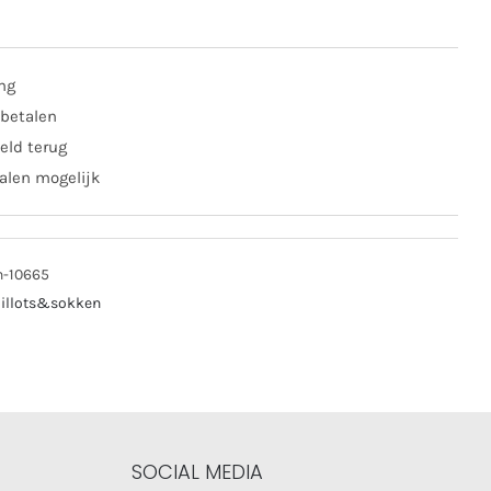
lot
ing
e
 betalen
/1
eld terug
al
alen mogelijk
n-10665
illots&sokken
SOCIAL MEDIA