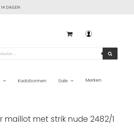
 14 DAGEN
Mijn account
Merken
g
Kadobonnen
Sale
2/1
 maillot met strik nude 2482/1