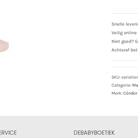
mail
met
strik
Snelle lever
nud
Veilig online
2482
Niet goed? G
aant
Achteraf bet
SKU:
variatio
Categorie:
Ma
Merk:
Cóndor
ERVICE
DEBABYBOETIEK