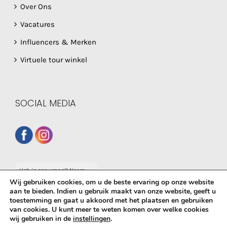
Over Ons
Vacatures
Influencers & Merken
Virtuele tour winkel
SOCIAL MEDIA
Heb je een vraag? Neem
dan gerust contact op
Wij gebruiken cookies, om u de beste ervaring op onze website
met onze whatsapp
aan te bieden. Indien u gebruik maakt van onze website, geeft u
service!
toestemming en gaat u akkoord met het plaatsen en gebruiken
van cookies. U kunt meer te weten komen over welke cookies
© Copyright
2026 De Babyboetiek | Powered by
MplusKASSA
wij gebruiken in de
instellingen
.
Woocommerce
&
WooCommerce Kassasysteem
| All Rights