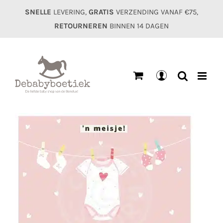
Ga
SNELLE
LEVERING,
GRATIS
VERZENDING VANAF €75,
naar
RETOURNEREN
BINNEN 14 DAGEN
inhoud
Mijn
account