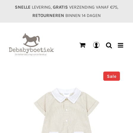
Ga
SNELLE
LEVERING,
GRATIS
VERZENDING VANAF €75,
naar
RETOURNEREN
BINNEN 14 DAGEN
inhoud
Mijn
account
Sale