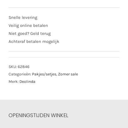
pakje
26513
Snelle levering
wit/beige
Veilig online betalen
aantal
Niet goed? Geld terug
Achteraf betalen mogelijk
SKU:
62846
Categorieën:
Pakjes/setjes
,
Zomer sale
Merk:
Deolinda
OPENINGSTIJDEN WINKEL