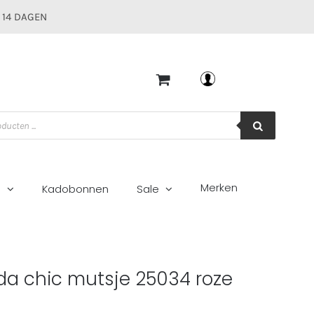
 14 DAGEN
Mijn account
Merken
g
Kadobonnen
Sale
 roze
da chic mutsje 25034 roze