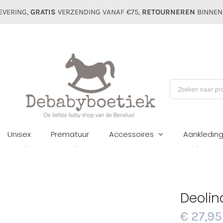
EVERING,
GRATIS
VERZENDING VANAF €75,
RETOURNEREN
BINNEN
Producten
zoeken
Unisex
Prematuur
Accessoires
Aankledin
e
Meisjes
Mutsen&sjaals
Geboorte
Deolinda chic mutsje 25034
Deolin
€
27,95