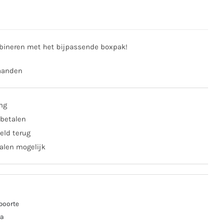
bineren met het bijpassende boxpak!
aanden
ing
 betalen
eld terug
alen mogelijk
boorte
da