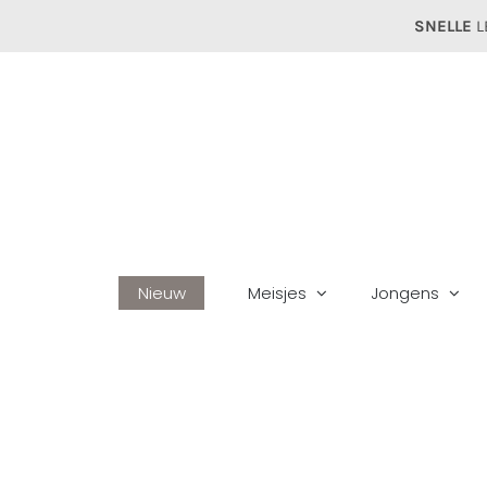
Ga
SNELLE
L
naar
inhoud
Nieuw
Meisjes
Jongens
Hom