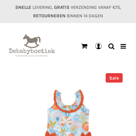
Ga
SNELLE
LEVERING,
GRATIS
VERZENDING VANAF €75,
naar
RETOURNEREN
BINNEN 14 DAGEN
inhoud
Mijn
account
Sale