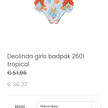
Deolinda girls badpak 2601
tropical
€
51,95
€
36,37
Maat
