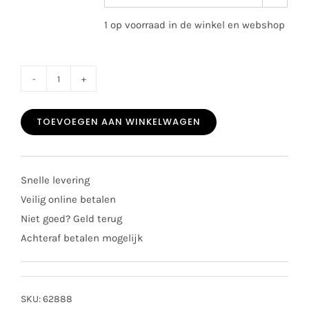
1 op voorraad in de winkel en webshop
Deolinda
girls
TOEVOEGEN AAN WINKELWAGEN
badpak
2601
tropical
Snelle levering
aantal
Veilig online betalen
Niet goed? Geld terug
Achteraf betalen mogelijk
SKU:
62888