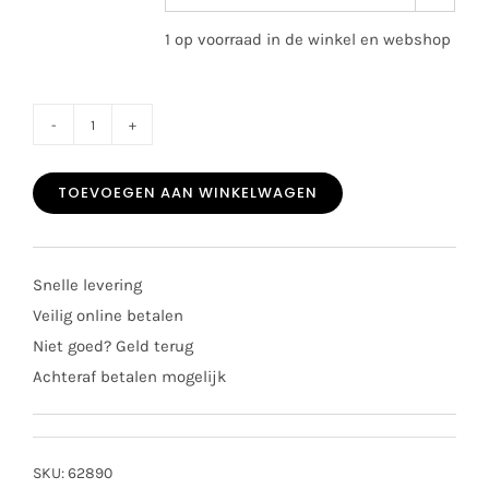
1 op voorraad in de winkel en webshop
Deolinda
girls
TOEVOEGEN AAN WINKELWAGEN
badpak
2601
tropical
Snelle levering
aantal
Veilig online betalen
Niet goed? Geld terug
Achteraf betalen mogelijk
SKU:
62890