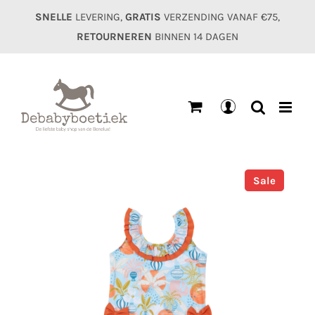
Ga
SNELLE
LEVERING,
GRATIS
VERZENDING VANAF €75,
naar
RETOURNEREN
BINNEN 14 DAGEN
inhoud
Mijn
account
Sale