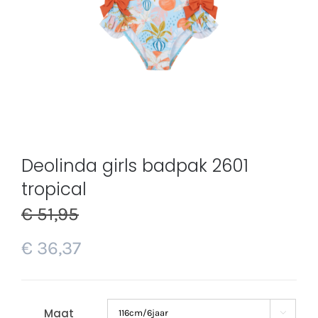
Deolinda girls badpak 2601
tropical
€
51,95
€
36,37
Maat
