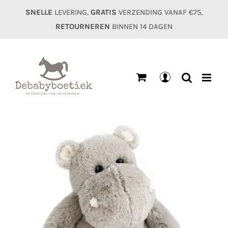
Ga
SNELLE
LEVERING,
GRATIS
VERZENDING VANAF €75,
naar
RETOURNEREN
BINNEN 14 DAGEN
inhoud
Mijn
account