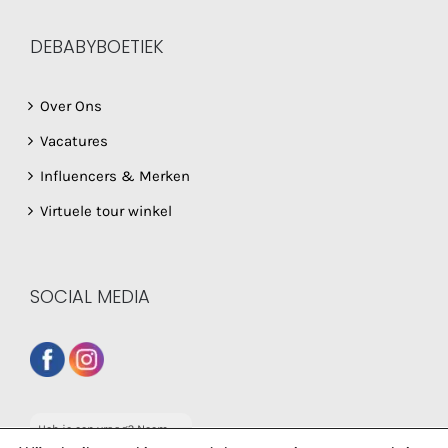
DEBABYBOETIEK
Over Ons
Vacatures
Influencers & Merken
Virtuele tour winkel
SOCIAL MEDIA
Heb je een vraag? Neem
dan gerust contact op