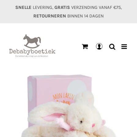
Ga
SNELLE
LEVERING,
GRATIS
VERZENDING VANAF €75,
naar
RETOURNEREN
BINNEN 14 DAGEN
inhoud
Mijn
account