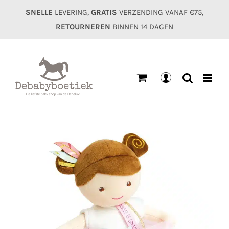
Ga
SNELLE
LEVERING,
GRATIS
VERZENDING VANAF €75,
naar
RETOURNEREN
BINNEN 14 DAGEN
inhoud
Mijn
account