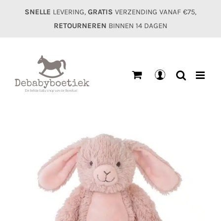
Ga
SNELLE
LEVERING,
GRATIS
VERZENDING VANAF €75,
naar
RETOURNEREN
BINNEN 14 DAGEN
inhoud
Mijn
account