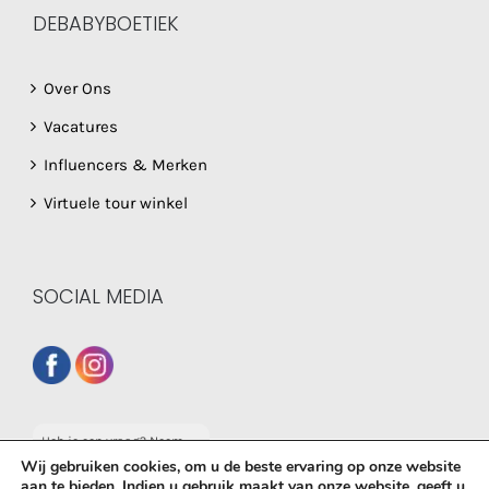
DEBABYBOETIEK
Over Ons
Vacatures
Influencers & Merken
Virtuele tour winkel
SOCIAL MEDIA
Heb je een vraag? Neem
dan gerust contact op
Wij gebruiken cookies, om u de beste ervaring op onze website
met onze whatsapp
aan te bieden. Indien u gebruik maakt van onze website, geeft u