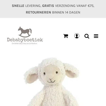
Ga
SNELLE
LEVERING,
GRATIS
VERZENDING VANAF €75,
naar
RETOURNEREN
BINNEN 14 DAGEN
inhoud
Mijn
account