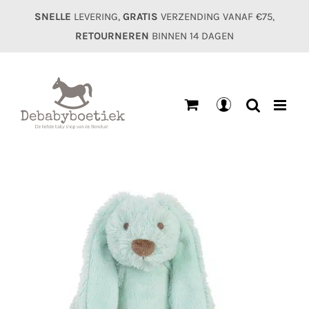
Ga
SNELLE
LEVERING,
GRATIS
VERZENDING VANAF €75,
naar
RETOURNEREN
BINNEN 14 DAGEN
inhoud
Mijn
account