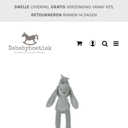
Ga
SNELLE
LEVERING,
GRATIS
VERZENDING VANAF €75,
naar
RETOURNEREN
BINNEN 14 DAGEN
inhoud
Mijn
account