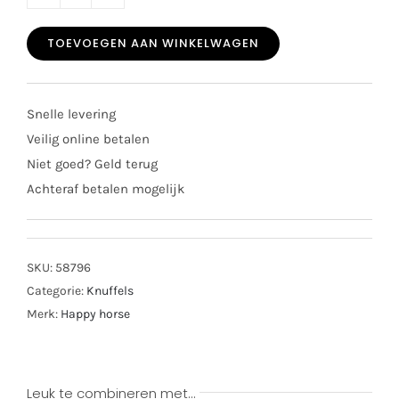
Happy
horse
TOEVOEGEN AAN WINKELWAGEN
rabbit
richie
rattle
Snelle levering
roze
Veilig online betalen
aantal
Niet goed? Geld terug
Achteraf betalen mogelijk
SKU:
58796
Categorie:
Knuffels
Merk:
Happy horse
Leuk te combineren met…