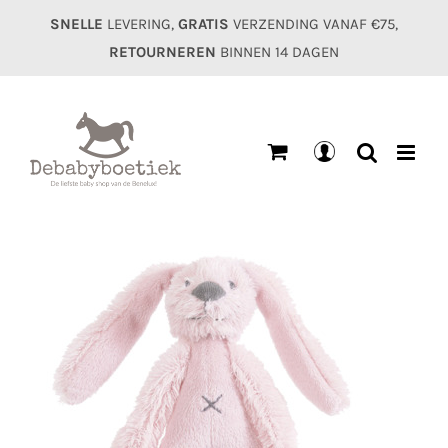
Ga
SNELLE
LEVERING,
GRATIS
VERZENDING VANAF €75,
naar
RETOURNEREN
BINNEN 14 DAGEN
inhoud
Mijn
account