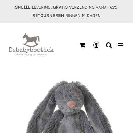
Ga
SNELLE
LEVERING,
GRATIS
VERZENDING VANAF €75,
naar
RETOURNEREN
BINNEN 14 DAGEN
inhoud
Mijn
account