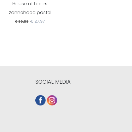
House of bears
zonnehoed pastel
shells
€
27,97
€
39,95
SOCIAL MEDIA