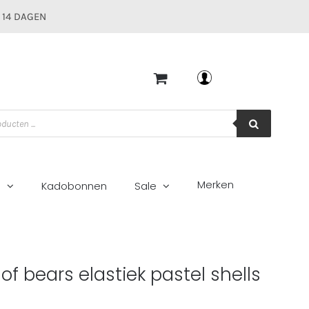
 14 DAGEN
Mijn account
Merken
g
Kadobonnen
Sale
lls
of bears elastiek pastel shells