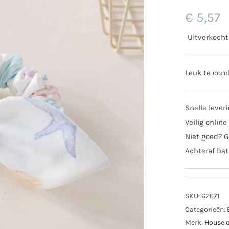
€
5,57
Uitverkocht
Leuk te comb
Snelle lever
Veilig online
Niet goed? G
Achteraf bet
SKU:
62671
Categorieën:
Merk:
House o