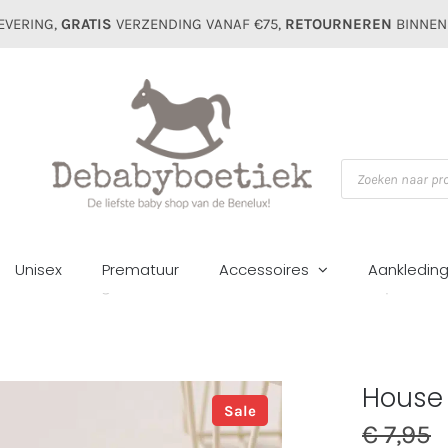
EVERING,
GRATIS
VERZENDING VANAF €75,
RETOURNEREN
BINNEN
Producten
zoeken
Unisex
Prematuur
Accessoires
Aankledin
ome
Badkleding
Haaraccessoires
House of bears elastiek pastel she
House 
Sale
€
7,95