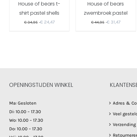
House of bears t-
House of bears
shirt pastel shells
zwembroek pastel
shells
€
24,47
€
31,47
€
34,95
€
44,95
OPENINGSTIJDEN WINKEL
KLANTENS
Ma: Gesloten
Adres & Co
Di: 10.00 – 17.30
Veel gestel
Wo: 10.00 – 17.30
Verzending
Do: 10.00 – 17.30
Retournere