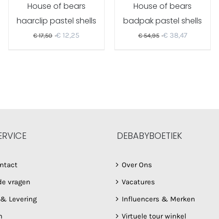
House of bears
House of bears
haarclip pastel shells
badpak pastel shells
€
12,25
€
38,47
€
17,50
€
54,95
ERVICE
DEBABYBOETIEK
ntact
Over Ons
de vragen
Vacatures
 & Levering
Influencers & Merken
n
Virtuele tour winkel