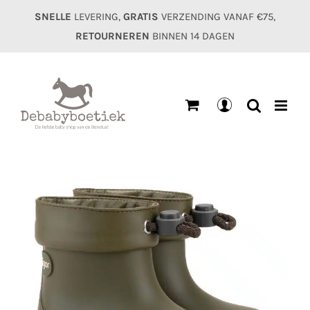
Ga
SNELLE
LEVERING,
GRATIS
VERZENDING VANAF €75,
naar
RETOURNEREN
BINNEN 14 DAGEN
inhoud
Mijn
account