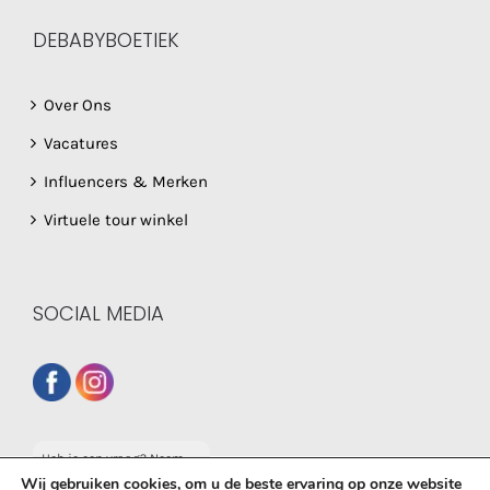
DEBABYBOETIEK
Over Ons
Vacatures
Influencers & Merken
Virtuele tour winkel
SOCIAL MEDIA
Heb je een vraag? Neem
dan gerust contact op
Wij gebruiken cookies, om u de beste ervaring op onze website