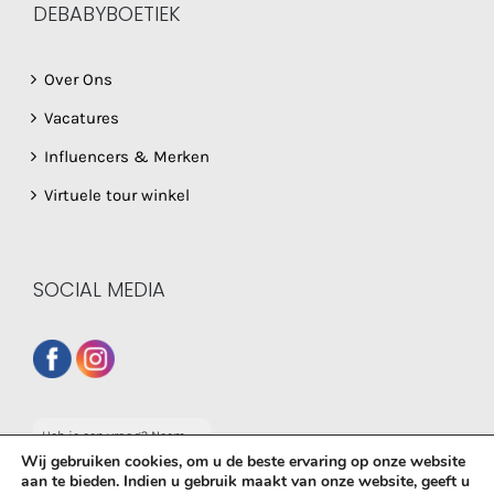
DEBABYBOETIEK
Over Ons
Vacatures
Influencers & Merken
Virtuele tour winkel
SOCIAL MEDIA
Heb je een vraag? Neem
dan gerust contact op
Wij gebruiken cookies, om u de beste ervaring op onze website
met onze whatsapp
aan te bieden. Indien u gebruik maakt van onze website, geeft u
service!