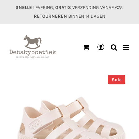
Ga
SNELLE
LEVERING,
GRATIS
VERZENDING VANAF €75,
naar
RETOURNEREN
BINNEN 14 DAGEN
inhoud
Mijn
account
Sale