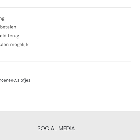
er
ing
 betalen
al
eld terug
alen mogelijk
hoenen&slofjes
SOCIAL MEDIA