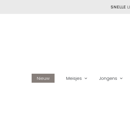
Ga
SNELLE
L
naar
inhoud
Nieuw
Meisjes
Jongens