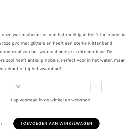
n deze waterschoentjes van het merk Igor! Het ’star’ model is
roze pvc met glitters en heeft een sterke klittenband
 binnenzool van het waterschoentje is uitneembaar. De
e zool heeft antislip ribbels. Perfect voor in het water, maar
waterkant of bij het zwembad!

1 op voorraad in de winkel en webshop
TOEVOEGEN AAN WINKELWAGEN
rschoen