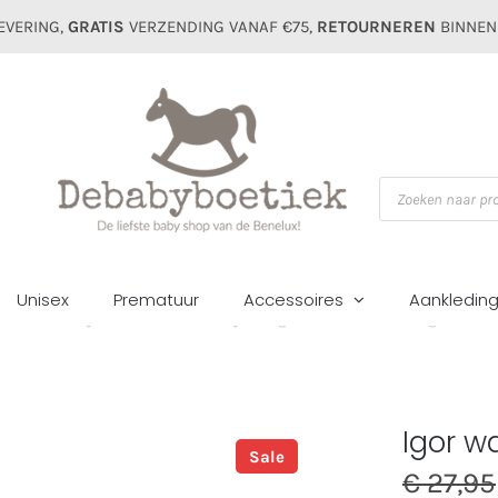
EVERING,
GRATIS
VERZENDING VANAF €75,
RETOURNEREN
BINNEN
Producten
zoeken
Unisex
Prematuur
Accessoires
Aankledin
Home
Meisjes
Schoenen&slofjes
Igor waterschoen star glitter roz
Igor w
Sale
€
27,95