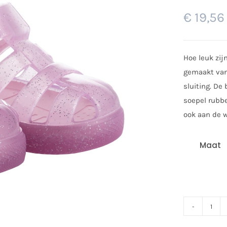
€
19,56
Hoe leuk zij
gemaakt van 
sluiting. De
soepel rubber
ook aan de 
Maat
Igor
wate