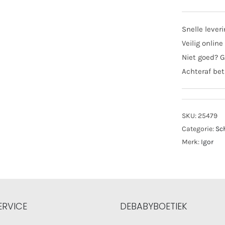
star
glitt
Snelle lever
roze
Veilig online
aant
Niet goed? G
Achteraf bet
SKU:
25479
Categorie:
Sc
Merk:
Igor
ERVICE
DEBABYBOETIEK