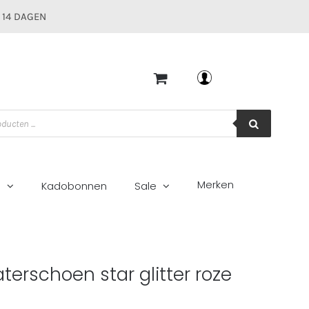
 14 DAGEN
Mijn account
Merken
g
Kadobonnen
Sale
e
aterschoen star glitter roze