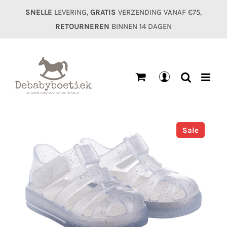
Ga
SNELLE
LEVERING,
GRATIS
VERZENDING VANAF €75,
naar
RETOURNEREN
BINNEN 14 DAGEN
inhoud
Mijn
account
Sale