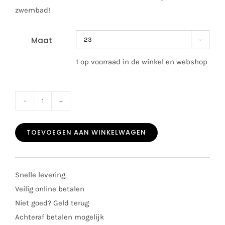
zwembad!
Maat

1 op voorraad in de winkel en webshop
Igor
waterschoen
TOEVOEGEN AAN WINKELWAGEN
star
glitter
transparant
Snelle levering
aantal
Veilig online betalen
Niet goed? Geld terug
Achteraf betalen mogelijk