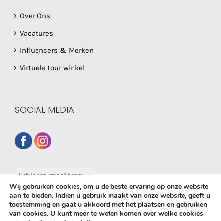
Over Ons
Vacatures
Influencers & Merken
Virtuele tour winkel
SOCIAL MEDIA
Heb je een vraag? Neem
dan gerust contact op
Wij gebruiken cookies, om u de beste ervaring op onze website
met onze whatsapp
aan te bieden. Indien u gebruik maakt van onze website, geeft u
service!
toestemming en gaat u akkoord met het plaatsen en gebruiken
© Copyright
2026 De Babyboetiek | Powered by
MplusKASSA
van cookies. U kunt meer te weten komen over welke cookies