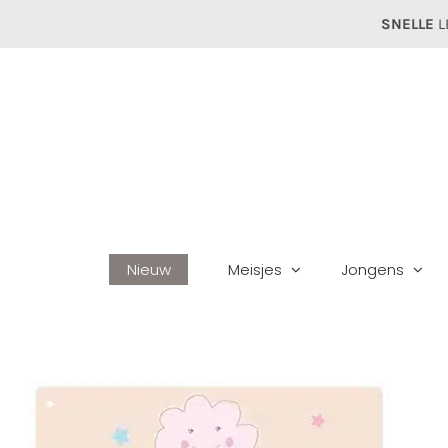
Ga
SNELLE
L
naar
inhoud
Nieuw
Meisjes
Jongens