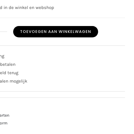
ad in de winkel en webshop
TOEVOEGEN AAN WINKELWAGEN
s
rm
t
ing
nger
 betalen
al
eld terug
alen mogelijk
arten
torm