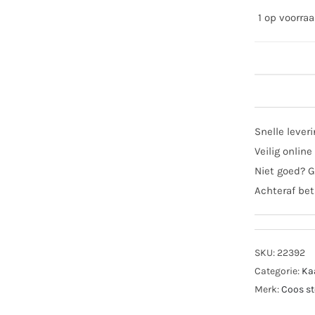
1 op voorra
Coo
sto
kaar
Snelle lever
Zwa
Veilig online
aant
Niet goed? G
Achteraf bet
SKU:
22392
Categorie:
Ka
Merk:
Coos s