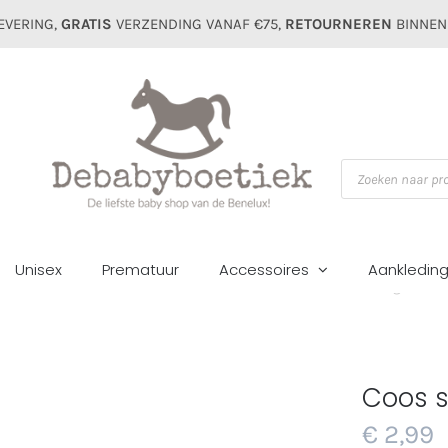
EVERING,
GRATIS
VERZENDING VANAF €75,
RETOURNEREN
BINNEN
Producten
zoeken
Unisex
Prematuur
Accessoires
Aankledin
Home
Accessoires
Kaarten
Coos storm kaart Zwanger
Coos s
€
2,99