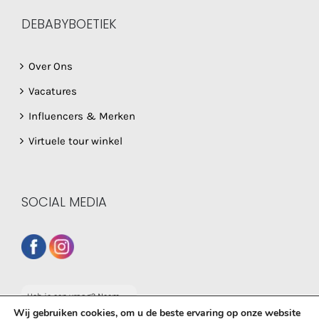
DEBABYBOETIEK
Over Ons
Vacatures
Influencers & Merken
Virtuele tour winkel
SOCIAL MEDIA
Heb je een vraag? Neem
dan gerust contact op
Wij gebruiken cookies, om u de beste ervaring op onze website