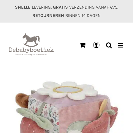
Ga
SNELLE
LEVERING,
GRATIS
VERZENDING VANAF €75,
naar
RETOURNEREN
BINNEN 14 DAGEN
inhoud
Mijn
account