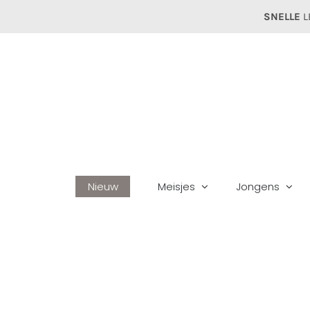
Ga
SNELLE
L
naar
inhoud
Nieuw
Meisjes
Jongens