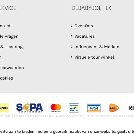
ERVICE
DEBABYBOETIEK
ntact
Over Ons
de vragen
Vacatures
 & Levering
Influencers & Merken
n
Virtuele tour winkel
oorwaarden
Cookies
etiek | Powered by
MplusKASSA Woocommerce
&
WooCommerce Kassasy
site aan te bieden. Indien u gebruik maakt van onze website, geeft u