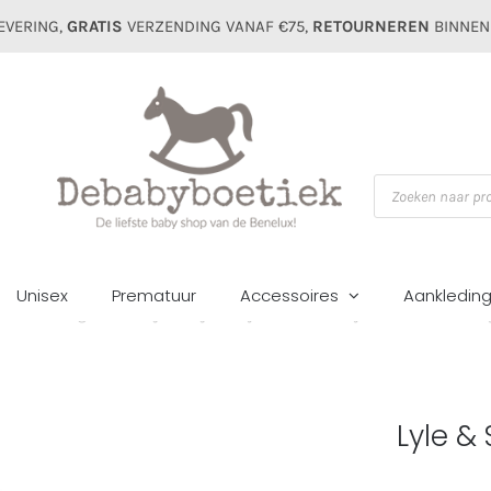
EVERING,
GRATIS
VERZENDING VANAF €75,
RETOURNEREN
BINNEN
Producten
zoeken
Unisex
Prematuur
Accessoires
Aankledin
Home
Jongens
Pakjes/setjes
Lyle & Scott baby korte set dark nav
Lyle &