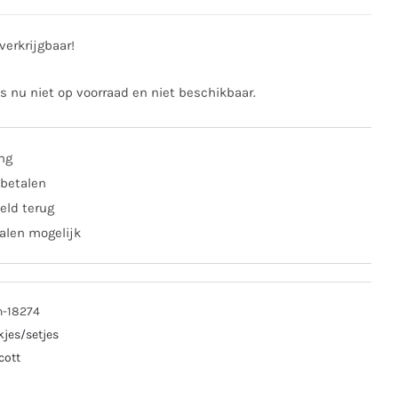
verkrijgbaar!
is nu niet op voorraad en niet beschikbaar.
ing
 betalen
eld terug
alen mogelijk
n-18274
kjes/setjes
cott