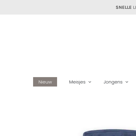
Ga
SNELLE
L
naar
inhoud
Nieuw
Meisjes
Jongens
Home