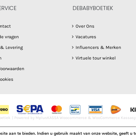
ERVICE
DEBABYBOETIEK
ntact
Over Ons
de vragen
Vacatures
 & Levering
Influencers & Merken
n
Virtuele tour winkel
oorwaarden
Cookies
etiek | Powered by
MplusKASSA Woocommerce
&
WooCommerce Kassasy
site aan te bieden. Indien u gebruik maakt van onze website, geeft u