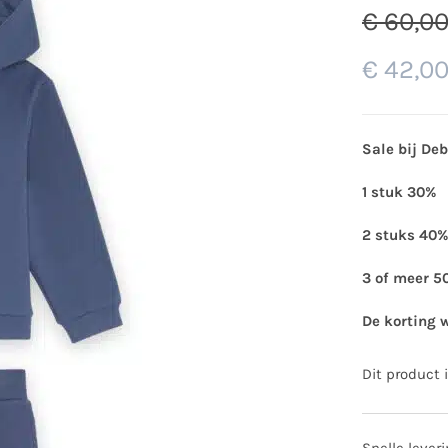
€
60,0
€
42,0
Sale bij De
1 stuk 30%
2 stuks 40%
3 of meer 5
De korting 
Dit product 