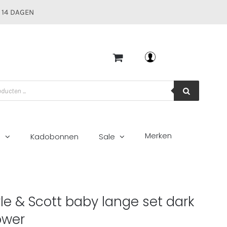
 14 DAGEN
Mijn account
Merken
g
Kadobonnen
Sale
rnflower
yle & Scott baby lange set dark
ower