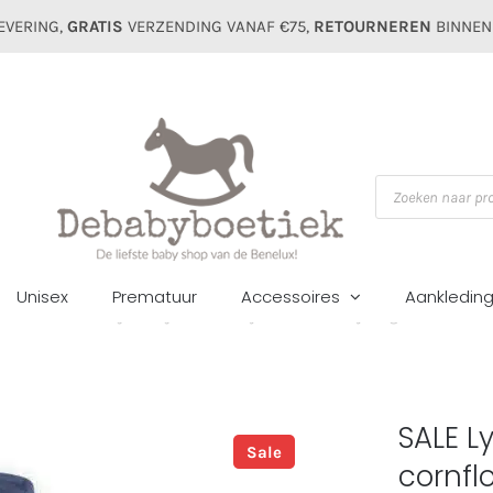
EVERING,
GRATIS
VERZENDING VANAF €75,
RETOURNEREN
BINNEN
Producten
zoeken
Unisex
Prematuur
Accessoires
Aankledin
Zomer sale
Pakjes/setjes
SALE Lyle & Scott baby lange set dark co
SALE L
Sale
cornfl