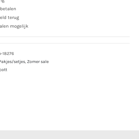
ing
 betalen
eld terug
alen mogelijk
n-18276
Pakjes/setjes
,
Zomer sale
cott