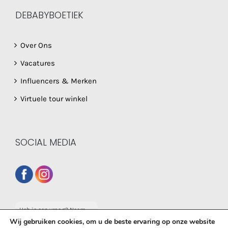
DEBABYBOETIEK
Over Ons
Vacatures
Influencers & Merken
Virtuele tour winkel
SOCIAL MEDIA
Heb je een vraag? Neem
dan gerust contact op
Wij gebruiken cookies, om u de beste ervaring op onze website
met onze whatsapp