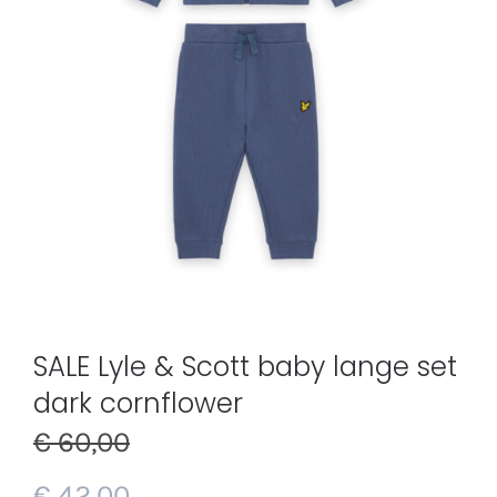
SALE Lyle & Scott baby lange set
dark cornflower
€
60,00
€
42,00