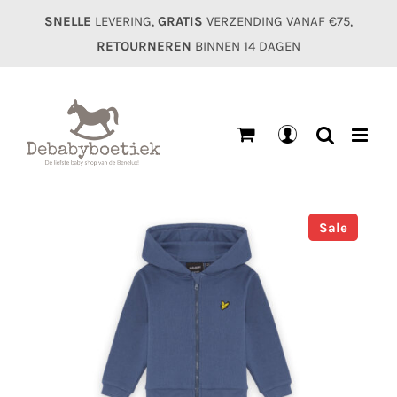
Ga
SNELLE
LEVERING,
GRATIS
VERZENDING VANAF €75,
naar
RETOURNEREN
BINNEN 14 DAGEN
inhoud
Mijn
account
Sale