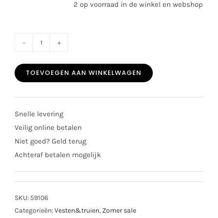
2 op voorraad in de winkel en webshop
SALE
Lyle
TOEVOEGEN AAN WINKELWAGEN
&
Scott
sweater
Snelle levering
light
Veilig online betalen
pink
Niet goed? Geld terug
aantal
Achteraf betalen mogelijk
SKU:
59106
Categorieën:
Vesten&truien
,
Zomer sale