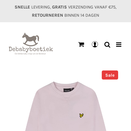
Ga
SNELLE
LEVERING,
GRATIS
VERZENDING VANAF €75,
naar
RETOURNEREN
BINNEN 14 DAGEN
inhoud
Mijn
account
Sale